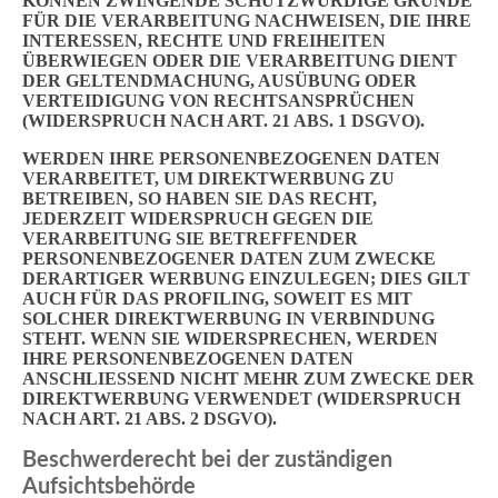
KÖNNEN ZWINGENDE SCHUTZWÜRDIGE GRÜNDE
FÜR DIE VERARBEITUNG NACHWEISEN, DIE IHRE
INTERESSEN, RECHTE UND FREIHEITEN
ÜBERWIEGEN ODER DIE VERARBEITUNG DIENT
DER GELTENDMACHUNG, AUSÜBUNG ODER
VERTEIDIGUNG VON RECHTSANSPRÜCHEN
(WIDERSPRUCH NACH ART. 21 ABS. 1 DSGVO).
WERDEN IHRE PERSONENBEZOGENEN DATEN
VERARBEITET, UM DIREKTWERBUNG ZU
BETREIBEN, SO HABEN SIE DAS RECHT,
JEDERZEIT WIDERSPRUCH GEGEN DIE
VERARBEITUNG SIE BETREFFENDER
PERSONENBEZOGENER DATEN ZUM ZWECKE
DERARTIGER WERBUNG EINZULEGEN; DIES GILT
AUCH FÜR DAS PROFILING, SOWEIT ES MIT
SOLCHER DIREKTWERBUNG IN VERBINDUNG
STEHT. WENN SIE WIDERSPRECHEN, WERDEN
IHRE PERSONENBEZOGENEN DATEN
ANSCHLIESSEND NICHT MEHR ZUM ZWECKE DER
DIREKTWERBUNG VERWENDET (WIDERSPRUCH
NACH ART. 21 ABS. 2 DSGVO).
Beschwerde­recht bei der zuständigen
Aufsichts­behörde